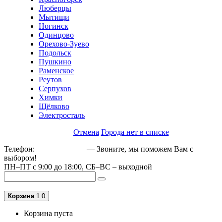
Люберцы
Мытищи
Ногинск
Одинцово
Орехово-Зуево
Подольск
Пушкино
Раменское
Реутов
Серпухов
Химки
Щёлково
Электросталь
Отмена
Города нет в списке
Телефон:
+79162189129
— Звоните, мы поможем Вам с
выбором!
ПН–ПТ с 9:00 до 18:00, СБ–ВС – выходной
Корзина
1
0
Корзина пуста