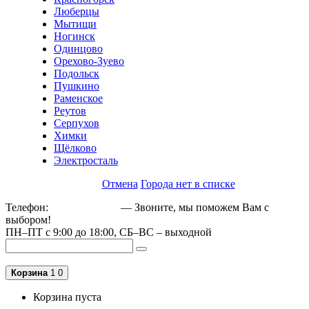
Люберцы
Мытищи
Ногинск
Одинцово
Орехово-Зуево
Подольск
Пушкино
Раменское
Реутов
Серпухов
Химки
Щёлково
Электросталь
Отмена
Города нет в списке
Телефон:
+79162189129
— Звоните, мы поможем Вам с
выбором!
ПН–ПТ с 9:00 до 18:00, СБ–ВС – выходной
Корзина
1
0
Корзина пуста