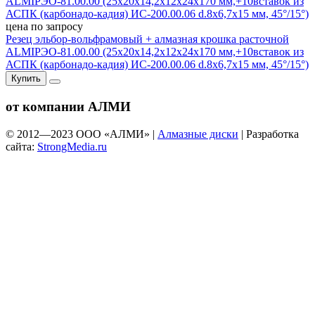
цена по запросу
Резец эльбор-вольфрамовый + алмазная крошка расточной
ALMIРЭО-81.00.00 (25х20х14,2х12х24х170 мм,+10вставок из
АСПК (карбонадо-кадия) ИС-200.00.06 d.8х6,7х15 мм, 45°/15°)
Купить
от компании АЛМИ
© 2012—
2023
ООО «АЛМИ» |
Алмазные диски
| Разработка
сайта:
StrongMedia.ru