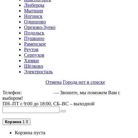
Люберцы
Мытищи
Ногинск
Одинцово
Орехово-Зуево
Подольск
Пушкино
Раменское
Реутов
Серпухов
Химки
Щёлково
Электросталь
Отмена
Города нет в списке
Телефон:
+79162189129
— Звоните, мы поможем Вам с
выбором!
ПН–ПТ с 9:00 до 18:00, СБ–ВС – выходной
Корзина
1
0
Корзина пуста