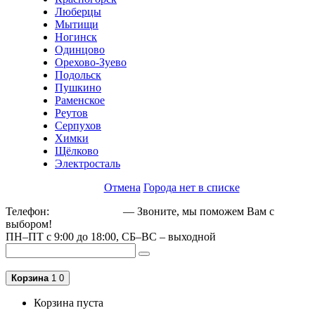
Люберцы
Мытищи
Ногинск
Одинцово
Орехово-Зуево
Подольск
Пушкино
Раменское
Реутов
Серпухов
Химки
Щёлково
Электросталь
Отмена
Города нет в списке
Телефон:
+79162189129
— Звоните, мы поможем Вам с
выбором!
ПН–ПТ с 9:00 до 18:00, СБ–ВС – выходной
Корзина
1
0
Корзина пуста