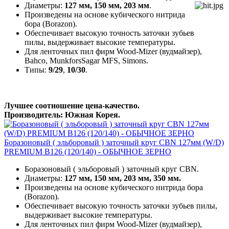
Диаметры:
127 мм, 150 мм,
203 мм
.
Произведены на основе кубического нитрида
бора (Borazon).
Обеспечивает высокую точность заточки зубьев
пилы, выдерживает высокие температуры.
Для ленточных пил фирм Wood-Mizer (вудмайзер),
Bahco, MunkforsSagar MFS, Simons.
Типы:
9/29
,
10/30
.
Лучшее соотношение цена-качество.
Производитель: Южная Корея.
Боразоновый ( эльборовый ) заточный круг CBN 127мм (W/D)
PREMIUM B126 (120/140) - ОБЫЧНОЕ ЗЕРНО
Боразоновый ( эльборовый ) заточный круг CBN.
Диаметры:
127 мм, 150 мм, 203 мм, 350 мм.
Произведены на основе кубического нитрида бора
(Borazon).
Обеспечивает высокую точность заточки зубьев пилы,
выдерживает высокие температуры.
Для ленточных пил фирм Wood-Mizer (вудмайзер),