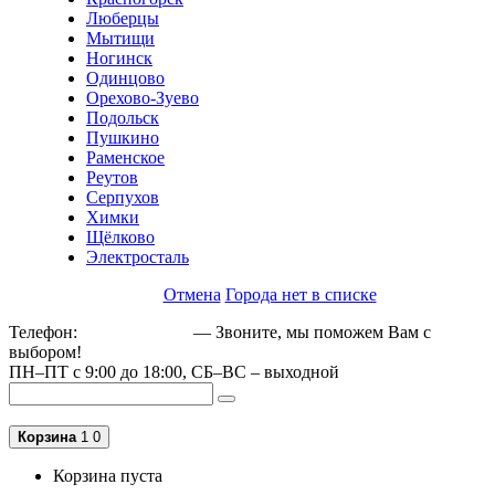
Люберцы
Мытищи
Ногинск
Одинцово
Орехово-Зуево
Подольск
Пушкино
Раменское
Реутов
Серпухов
Химки
Щёлково
Электросталь
Отмена
Города нет в списке
Телефон:
+79162189129
— Звоните, мы поможем Вам с
выбором!
ПН–ПТ с 9:00 до 18:00, СБ–ВС – выходной
Корзина
1
0
Корзина пуста