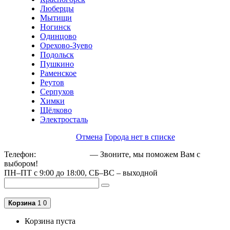
Люберцы
Мытищи
Ногинск
Одинцово
Орехово-Зуево
Подольск
Пушкино
Раменское
Реутов
Серпухов
Химки
Щёлково
Электросталь
Отмена
Города нет в списке
Телефон:
+79162189129
— Звоните, мы поможем Вам с
выбором!
ПН–ПТ с 9:00 до 18:00, СБ–ВС – выходной
Корзина
1
0
Корзина пуста