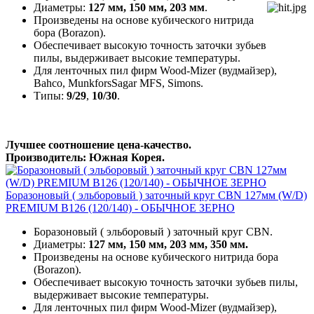
Диаметры:
127 мм, 150 мм,
203 мм
.
Произведены на основе кубического нитрида
бора (Borazon).
Обеспечивает высокую точность заточки зубьев
пилы, выдерживает высокие температуры.
Для ленточных пил фирм Wood-Mizer (вудмайзер),
Bahco, MunkforsSagar MFS, Simons.
Типы:
9/29
,
10/30
.
Лучшее соотношение цена-качество.
Производитель: Южная Корея.
Боразоновый ( эльборовый ) заточный круг CBN 127мм (W/D)
PREMIUM B126 (120/140) - ОБЫЧНОЕ ЗЕРНО
Боразоновый ( эльборовый ) заточный круг CBN.
Диаметры:
127 мм, 150 мм, 203 мм, 350 мм.
Произведены на основе кубического нитрида бора
(Borazon).
Обеспечивает высокую точность заточки зубьев пилы,
выдерживает высокие температуры.
Для ленточных пил фирм Wood-Mizer (вудмайзер),